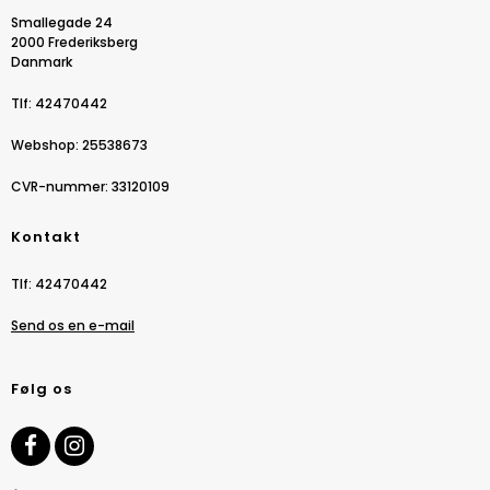
Smallegade 24
2000 Frederiksberg
Danmark
Tlf
:
42470442
Webshop
:
25538673
CVR-nummer
:
33120109
Kontakt
Tlf
:
42470442
Send os en e-mail
Følg os