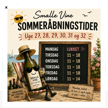
Forside
/
Indkøbskurv
KURV
Din indkøbskurv er tom
Smalle Vine