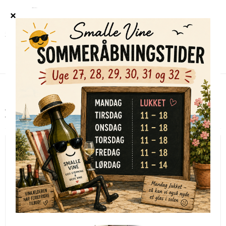
Forside
/
Shop
/
VINE EFTER PRIS
/
Røde over 300,-
Røde over 300,-
TILBUD
UDSOLGT