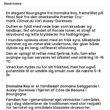
Beskrivelse
En elegant Bourgogne fra Domaine Roy, fremstillet på
Pinot Noir fra den anerkendte Premier Cru-
mark
Climat du Val
i Auxey-Duresses.
Duften er fyldt med røde bær som kirsebær og
hindbær, fint afrundet af florale toner, et strejf af
skovbund og lette krydderier fra fadlagringen.
I munden opleves vinen med en frisk syre, silkebløde
tanniner og en mineralsk undertone, der giver både
dybde og en lang, raffineret afslutning.
Den er oplagt til retter med fjerkræ, kalv, lam eller
svampe og bør serveres let afkølet ved omkring 14–16
°C.
Vinen kan nydes nu for sin friskhed, men har også
potentiale til at udvikle sig smukt over de næste 5–8
år.
Domaine Roy
er et familieejet domaine beliggende i
Auxey-Duresses i hjertet af Côte de Beaune i
Bourgogne.
Familien har i generationer ejet vinmarker i området,
og i dag viderefører de traditionen med stor respekt
for terroiret og områdets klassiske druesorter.