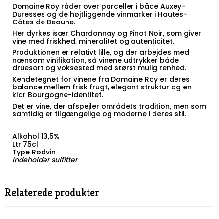
Domaine Roy råder over parceller i både Auxey-
Duresses og de højtliggende vinmarker i Hautes-
Côtes de Beaune.
Her dyrkes især Chardonnay og Pinot Noir, som giver
vine med friskhed, mineralitet og autenticitet.
Produktionen er relativt lille, og der arbejdes med
nænsom vinifikation, så vinene udtrykker både
druesort og voksested med størst mulig renhed.
Kendetegnet for vinene fra Domaine Roy er deres
balance mellem frisk frugt, elegant struktur og en
klar Bourgogne-identitet.
Det er vine, der afspejler områdets tradition, men som
samtidig er tilgængelige og moderne i deres stil.
Alkohol 13,5%
Ltr 75cl
Type Rødvin
Indeholder sulfitter
Relaterede produkter