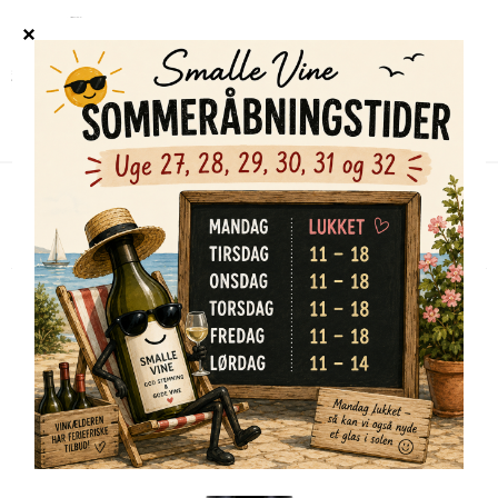
Forside
/
Shop
/
Alle vine
/
Domaine Roy, Auxey-Duresses, 1. Cru, Climat du
Val 2022
TILBUD