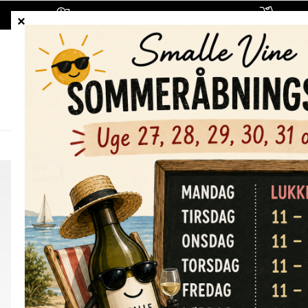
1-5 hverdages leveringstid
Fragt
ALLE VINE
HVIDVINE
RØDVINE
Tombacco
Primotivo di
Manudura 2025