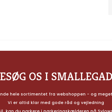
ESØG OS I SMALLEGA
inde hele sortimentet fra webshoppen - og mege
Vi er altid klar med gode råd og vejledning
il, kan du parkere i parkeringskælderen på Sylows 