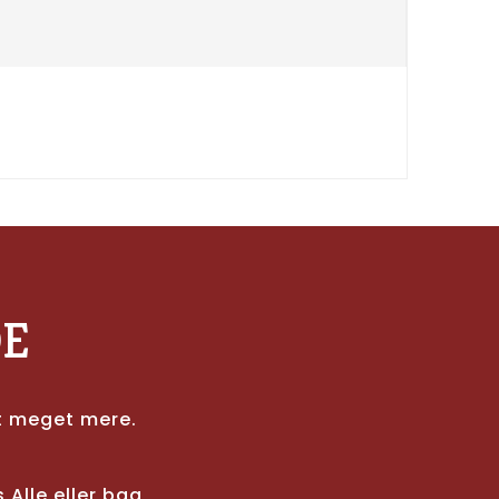
DE
t meget mere.
Alle eller bag