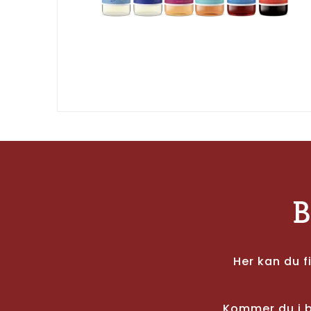
B
Her kan du f
Kommer du i b