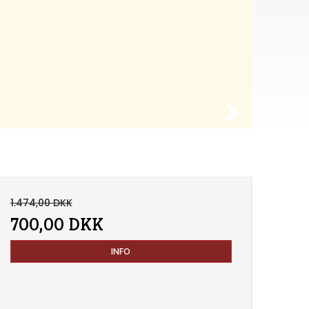
L
1.474,00 DKK
700,00 DKK
INFO