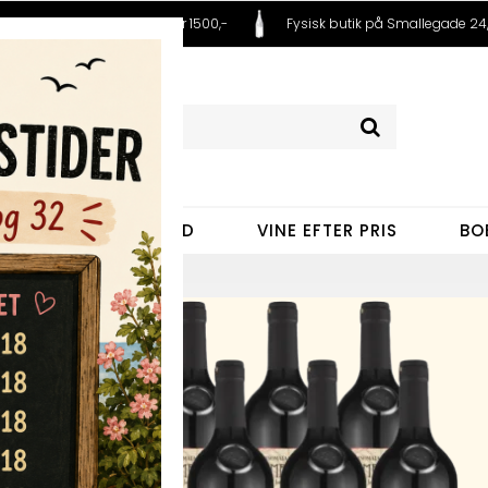
 fra 99,- Fri fragt ved køb over 1500,-
Fysisk butik på Smallegade 24,
VINE EFTER LAND
VINE EFTER PRIS
BO