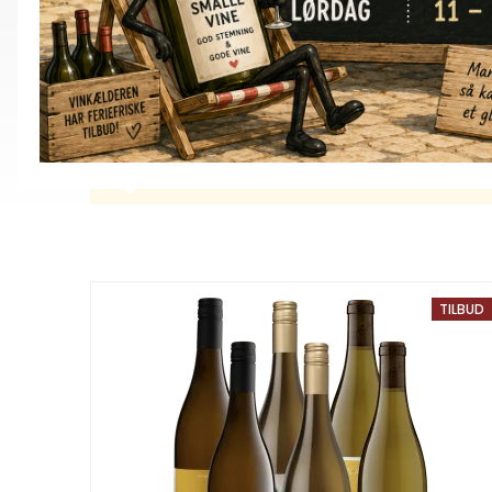
Sommerens grill-bombe. 6
fl. for 600,-
KØB HER
TILBUD