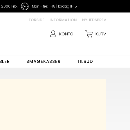
 2000 Frb.
Man - fre: 11-18 | lørdag 11-15
FORSIDE
INFORMATION
NYHEDSBREV
KONTO
KURV
BLER
SMAGEKASSER
TILBUD