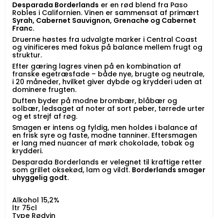
Desparada Borderlands
er en rød blend fra Paso
Robles i Californien. Vinen er sammensat af primært
Syrah, Cabernet Sauvignon, Grenache og Cabernet
Franc.
Druerne høstes fra udvalgte marker i Central Coast
og vinificeres med fokus på balance mellem frugt og
struktur.
Efter gæring lagres vinen på en kombination af
franske egetræsfade – både nye, brugte og neutrale,
i 20 måneder, hvilket giver dybde og krydderi uden at
dominere frugten.
Duften byder på modne brombær, blåbær og
solbær, ledsaget af noter af sort peber, tørrede urter
og et strejf af røg.
Smagen er intens og fyldig, men holdes i balance af
en frisk syre og faste, modne tanniner. Eftersmagen
er lang med nuancer af mørk chokolade, tobak og
krydderi.
Desparada Borderlands er velegnet til kraftige retter
som grillet oksekød, lam og vildt.
Borderlands smager
uhyggelig godt.
Alkohol 15,2%
ltr 75cl
Type Rødvin