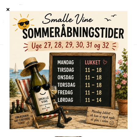
Forside
/
Shop
/
Alle vine
/
Desparada Borderlands 2019
TILBUD