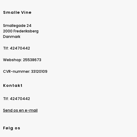
Smalle Vine
Smallegade 24
2000 Frederiksberg
Danmark
Tlf
:
42470442
Webshop
:
25538673
CVR-nummer
:
33120109
Kontakt
Tlf
:
42470442
Send os en e-mail
Følg os