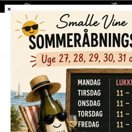
1-5 hverdages leveringstid
Fragt
ALLE VINE
HVIDVINE
RØDVINE
Forside
/
Shop
/
Alle vine
/
Brovia Barolo Rocche Di Casti