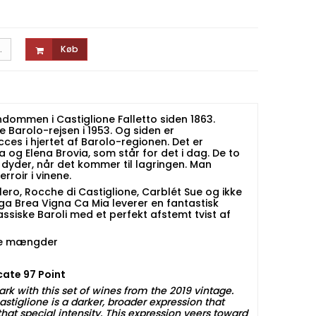
.
Køb
endommen i Castiglione Falletto siden 1863.
 Barolo-rejsen i 1953. Og siden er
ces i hjertet af Barolo-regionen. Det er
a og Elena Brovia, som står for det i dag. De to
 dyder, når det kommer til lagringen. Man
rroir i vinene.
llero, Rocche di Castiglione, Carblét Sue og ikke
nga Brea Vigna Ca Mia leverer en fantastisk
ssiske Baroli med et perfekt afstemt tvist af
ede mængder
cate 97 Point
park with this set of wines from the 2019 vintage.
stiglione is a darker, broader expression that
that special intensity. This expression veers toward