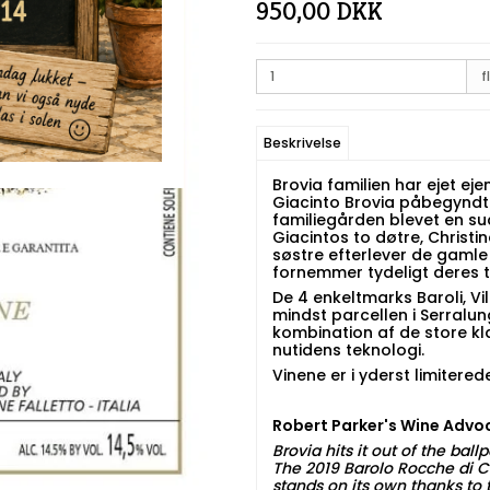
950,00 DKK
fl
Beskrivelse
Brovia familien har ejet ej
Giacinto Brovia påbegyndte
familiegården blevet en suc
Giacintos to døtre, Christin
søstre efterlever de gamle
fornemmer tydeligt deres te
De 4 enkeltmarks Baroli, Vi
mindst parcellen i Serralu
kombination af de store kla
nutidens teknologi.
Vinene er i yderst limiter
Robert Parker's Wine Advo
Brovia hits it out of the ball
The 2019 Barolo Rocche di Ca
stands on its own thanks to 