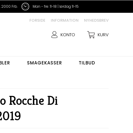
 2000 Frb.
Man - fre: 11-18 | lørdag 11-15
FORSIDE
INFORMATION
NYHEDSBREV
KONTO
KURV
BLER
SMAGEKASSER
TILBUD
o Rocche Di
2019