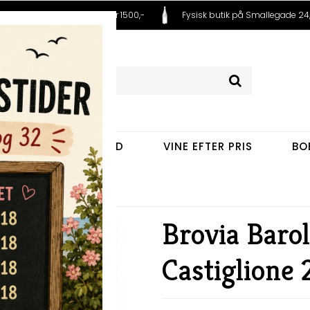
 fra 99,- Fri fragt ved køb over 1500,-
Fysisk butik på Smallegade 24,
VINE EFTER LAND
VINE EFTER PRIS
BO
glione 2019
Brovia Barol
Castiglione 