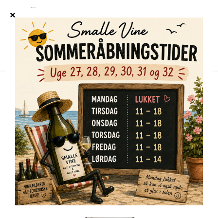
Forside
/
Shop
/
Alle vine
/
Dabbene Daniele, Nebbiolo D´Alba, Genta 2018