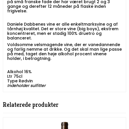
på små franske fade der har været brugt 2 og 3
gange og derefter 12 måneder på flaske inden
frigivelse.
Daniele Dabbenes vine er alle enkeltmarksvine og af
tårnhøj kvalitet. Det er store vine (big boys), ekstrem
koncentreret, men er stadig 100% druetro og
balanceret.
Voldsomme velsmagende vine, der er vanedannende
og farlig nemme at drikke. Og det skal man lige passe
på med, taget den høje alkohol procent vinene
holder, i betragtning.
Alkohol 16%
Ltr 75cl
Type Rødvin
Indeholder sulfitter
Relaterede produkter