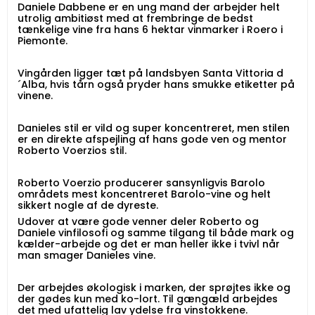
Daniele Dabbene er en ung mand der arbejder helt
utrolig ambitiøst med at frembringe de bedst
tænkelige vine fra hans 6 hektar vinmarker i Roero i
Piemonte.
Vingården ligger tæt på landsbyen Santa Vittoria d
´Alba, hvis tårn også pryder hans smukke etiketter på
vinene.
Danieles stil er vild og super koncentreret, men stilen
er en direkte afspejling af hans gode ven og mentor
Roberto Voerzios stil.
Roberto Voerzio producerer sansynligvis Barolo
områdets mest koncentreret Barolo-vine og helt
sikkert nogle af de dyreste.
Udover at være gode venner deler Roberto og
Daniele vinfilosofi og samme tilgang til både mark og
kælder-arbejde og det er man heller ikke i tvivl når
man smager Danieles vine.
Der arbejdes økologisk i marken, der sprøjtes ikke og
der gødes kun med ko-lort. Til gængæld arbejdes
det med ufattelig lav ydelse fra vinstokkene.