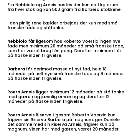
Fra Nebbiolo og Arneis høstes der kun ca 1 kg druer
fra hver stok og kun 500 gram fra Barbera stokkene.
I den pinlig rene kælder arbejdes der kun med små
franske fade og ståtanke.
Nebbiolo
får ligesom hos Roberto Voerzio ingen nye
fade men minimum 20 måneder på små franske fade,
som har været brugt én gang. Derefter minimum 1 år
på flaske inden frigivelse.
Barbera
får derimod masse af nyt fad, hele 18
måneder på helt nye små franske fade og 6 måneder
på flaske inden frigivelse.
Roero Arneis
ligger minimum 12 måneder på ståltanke
med gæren og jævnlig omrøring og derefter 12
måneder på flaske inden frigivelse.
Roero Arneis Riserva
Ligesom Roberto Voerzio kun
frigiver sin Riserva Barbera på magnum, gør Daniele
det samme med sin Riserva Arneis, frigiver kun på
magnum. Vinen har med gæren, været 20 måneder