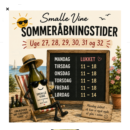
Forside
/
Shop
/
Alle vine
/
Caymus Napa Valley Cabernet Sauvignon 2023