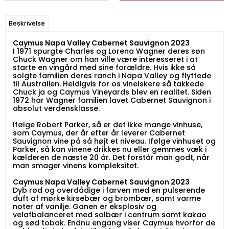
Beskrivelse
Caymus Napa Valley Cabernet Sauvignon 2023
I 1971 spurgte Charles og Lorena Wagner deres søn
Chuck Wagner om han ville være interesseret i at
starte en vingård med sine forældre. Hvis ikke så
solgte familien deres ranch i Napa Valley og flyttede
til Australien. Heldigvis for os vinelskere så takkede
Chuck ja og Caymus Vineyards blev en realitet. Siden
1972 har Wagner familien lavet Cabernet Sauvignon i
absolut verdensklasse.
Ifølge Robert Parker, så er det ikke mange vinhuse,
som Caymus, der år efter år leverer Cabernet
Sauvignon vine på så højt et niveau. Ifølge vinhuset og
Parker, så kan vinene drikkes nu eller gemmes væk i
kælderen de næste 20 år. Det forstår man godt, når
man smager vinens kompleksitet.
Caymus Napa Valley Cabernet Sauvignon 2023
Dyb rød og overdådige i farven med en pulserende
duft af mørke kirsebær og brombær, samt varme
noter af vanilje. Ganen er eksplosiv og
velafbalanceret med solbær i centrum samt kakao
og sød tobak. Endnu engang viser Caymus hvorfor de