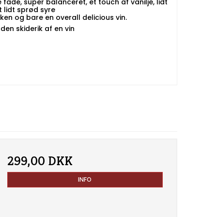
de, super balanceret, et touch af vanilje, lidt
 lidt sprød syre
ken og bare en overall delicious vin.
 den skiderik af en vin
299,00 DKK
INFO