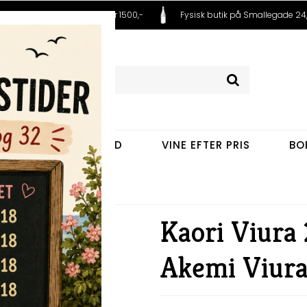
 fra 99,- Fri fragt ved køb over 1500,-
Fysisk butik på Smallegade 24,
VINE EFTER LAND
VINE EFTER PRIS
BO
emi Viura)
Kaori Viura 
Akemi Viura