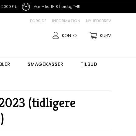
 2000 Frb.
Man - fre: 11-18 | lørdag 11-15
FORSIDE
INFORMATION
NYHEDSBREV
KONTO
KURV
BLER
SMAGEKASSER
TILBUD
2023 (tidligere
)