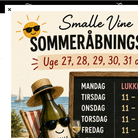
1-5 hverdages leveringstid
Fragt
ALLE VINE
HVIDVINE
RØDVINE
Forside
/
Shop
/
Alle vine
/
Kaori Viura 2023 (tidligere Ak