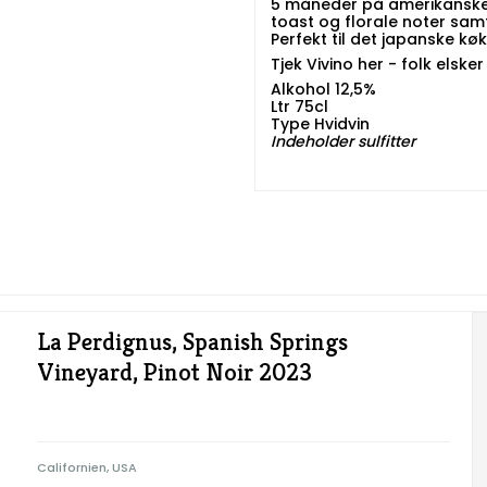
5 måneder på amerikanske fa
toast og florale noter samt
Perfekt til det japanske køk
Tjek
Vivino her -
folk elsker
Alkohol 12,5%
Ltr 75cl
Type Hvidvin
Indeholder sulfitter
La Perdignus, Spanish Springs
Vineyard, Pinot Noir 2023
Californien, USA