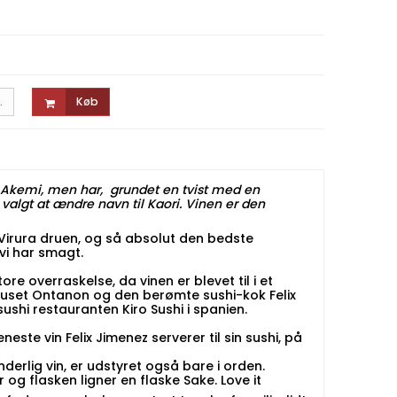
.
Køb
m Akemi, men har, grundet en tvist med en
lgt at ændre navn til Kaori. Vinen er den
 Virura druen, og så absolut den bedste
 vi har smagt.
ore overraskelse, da vinen er blevet til i et
uset Ontanon og den berømte sushi-kok Felix
sushi restauranten Kiro Sushi i spanien.
neste vin Felix Jimenez serverer til sin sushi, på
derlig vin, er udstyret også bare i orden.
r og flasken ligner en flaske Sake. Love it