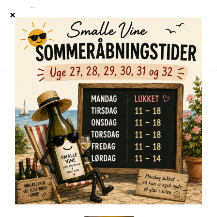
Forside
/
Shop
/
Alle vine
/
Juggernaut, Sonoma Coast, Chardonnay 2022