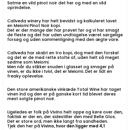
Satme en vild pinot noir det her og med en vild
oprindelse.
Caliveda winery har helt bevidst og kalkuleret lavet
en Meiomi Pinot Noir kopi.
Det er der mange der har prøvet før og vi har smagt
de fleste og det har uden undtagelse været sørgelige
forsøg og uden sammenligning med den ægte vare.
Caliveda har skabt en tro kopi, dog med den forskel
og det er de med rette stolte af, uden helt så meget
sødme som Meiomi.
Men når du stikker snuden i glasset og smager på
vinen, er du ikke i tvivl, det er Meiomi. Det er lidt en
freaky oplevelse.
Den store amerikanske vinkæde Total Wine har taget
vinen ind og den er på ganske kort tid blevet deres
mest solgte pinot noir.
Ligeledes er folk på Vivino helt oppe og køre over den,
faktisk er der en, der sidestiller den med Belle Glos.
Det er store ord, men ikke langt fra sandheden.
Tjek den her på
Vivino, hvor den ligger med 4,1