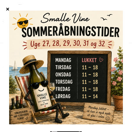
Forside
/
Shop
/
Alle vine
/
Caliveda Pinot Noir 2024