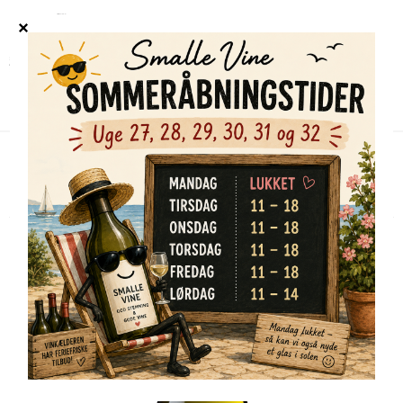
Forside
/
Shop
/
Alle vine
/
Domaine Bader-Mimeur Bourgogne Bourgogne
Chardonnay «Dessous les Mues» 2023
TILBUD