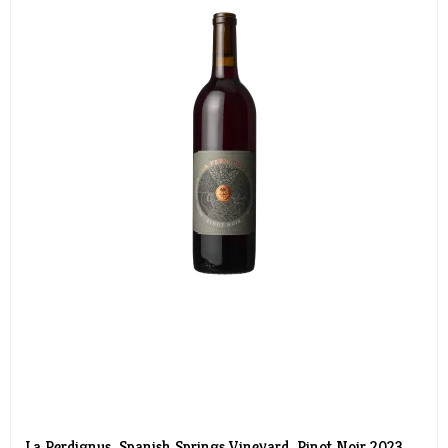
La Perdignus, Spanish Springs Vineyard, Pinot Noir 2023