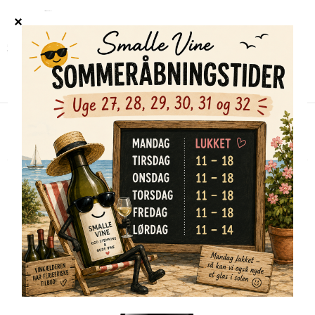
Forside
/
Shop
/
Alle vine
/
Calera, Central Coast, Pinot Noir 2023
TILBUD