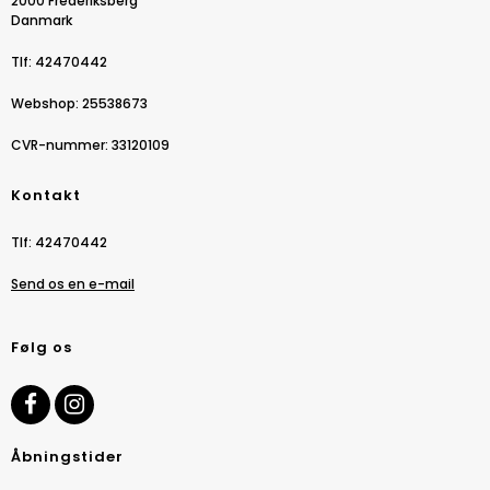
2000 Frederiksberg
Danmark
Tlf
:
42470442
Webshop
:
25538673
CVR-nummer
:
33120109
Kontakt
Tlf
:
42470442
Send os en e-mail
Følg os
Åbningstider