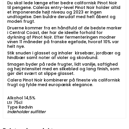
Du skal lede længe efter bedre californisk Pinot Noir
til pengene. Caleras entry-level Pinot Noir holder altid
et imponerende højt niveau og 2023 er ingen
undtagelse. Den buldre derudaf med helt åbent og
moden frugt.
Druerne kommer fra en håndfuld af de bedste marker
i Central Coast, der har de ideelle forhold for
dyrkning af Pinot Noir. Efter fermenteringen modner
vinen 11 måneder på franske egefade, hvoraf 10% var
helt nye.
Stik snuden i glasset og inhaler kirsebær, jordbær og
hindbær samt noter af violer og skovbund.
Smagen byder på røde frugter, lidt vanilje, saftighed
og høj intensitet med en silkeblød og lang finish, som
gør det svært at slippe glasset.
Calera Pinot Noir kombinerer på fineste vis californisk
frugt og fylde med europæisk elegance.
Alkohol 14,5%
Ltr 75cl
Type Rødvin
​​​​​​​Indeholder sulfitter