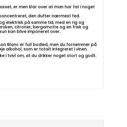
asset, er men klar over at man har fat i noget
g koncentreret, den dufter nærmest fed.
 og elektrisk på samme tid, med en rig og
ersken, citroner, bergamotte og en frisk og
un kan blive imponeret over.
on Blanc er full bodied, men du fornemmer på
e alkohol, som er totalt integreret i vinen.
 i tvivl om, at du drikker noget stort og godt.