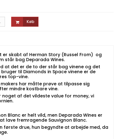
.
Køb
 er skabt af Herman Story (Russel From) og
som står bag Deparada Wines.
d at det er de to der står bag vinene og det
 bruger til Diamonds in Space vinene er de
es top-vine.
e makers har måtte prøve at tilpasse sig
ter mindre kostbare vine.
noget af det vildeste value for money, vi
rnien.
on Blanc er helt vild, men Deparada Wines er
 at lave fremragende Sauvignon Blanc.
en første drue, hun begyndte at arbejde med, da
age.