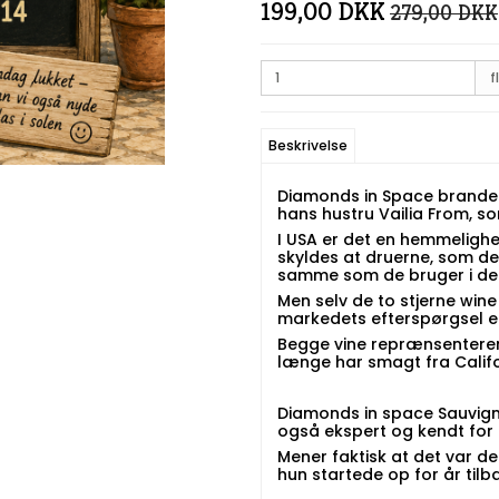
199,00 DKK
279,00 DKK
fl
Beskrivelse
Diamonds in Space brandet
hans hustru Vailia From, 
I USA er det en hemmelighe
skyldes at druerne, som de
samme som de bruger i der
Men selv de to stjerne win
markedets efterspørgsel ef
Begge vine reprænsenterer 
længe har smagt fra Califo
Diamonds in space Sauvign
også ekspert og kendt for
Mener faktisk at det var d
hun startede op for år tilb