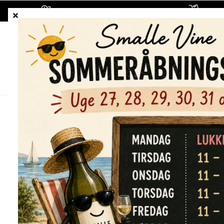
1-5 hverdages leveringstid
Fragt
ALLE VINE
HVIDVINE
RØDVINE
Forside
/
Shop
/
Alle vine
/
Diamonds in Space, Central C