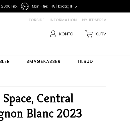
 2000 Frb.
Man - fre: 11-18 | lørdag 11-15
FORSIDE
INFORMATION
NYHEDSBREV
KONTO
KURV
BLER
SMAGEKASSER
TILBUD
 Space, Central
ignon Blanc 2023