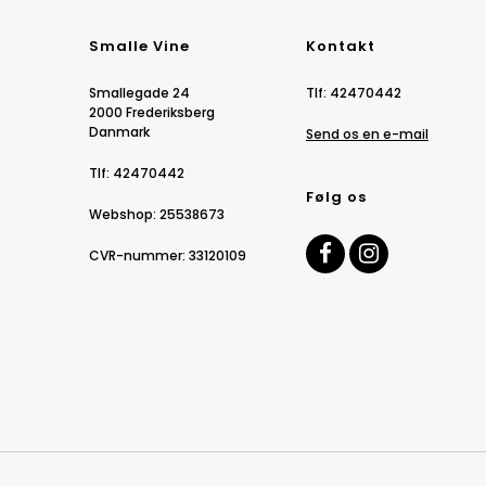
Smalle Vine
Kontakt
Smallegade 24
Tlf
:
42470442
2000 Frederiksberg
Danmark
Send os en e-mail
Tlf
:
42470442
Følg os
Webshop
:
25538673
CVR-nummer
:
33120109