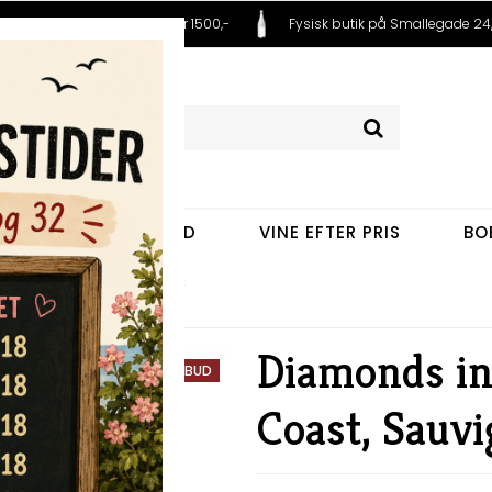
 fra 99,- Fri fragt ved køb over 1500,-
Fysisk butik på Smallegade 24,
VINE EFTER LAND
VINE EFTER PRIS
BO
oast, Sauvignon Blanc 2023
Diamonds in
TILBUD
Coast, Sauv