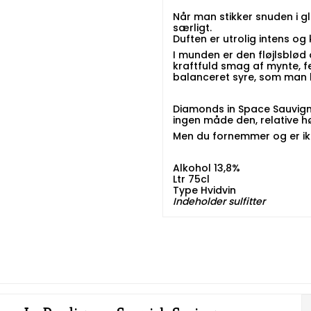
Når man stikker snuden i gl
særligt.
Duften er utrolig intens o
I munden er den fløjlsblød
kraftfuld smag af mynte, f
balanceret syre, som man k
Diamonds in Space Sauvign
ingen måde den, relative høj
Men du fornemmer og er ikke
Alkohol 13,8%
Ltr 75cl
Type Hvidvin
​​​​​​​Indeholder sulfitter