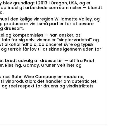
lev grundlagt i 2013 i Oregon, USA, og er
r oprindeligt arbejdede som sommelier — blandt
d.
inhus i den kølige vinregion Willamette Valley, og
 producerer vin i små partier for at bevare
g druesort.
kel og kompromisløs — han ønsker, at
ale for sig selv: vinene er “single-varietal” og
avt alkoholindhold, balanceret syre og typisk
t og terroir får lov til at skinne igennem uden for
t bredt udvalg af druesorter — alt fra Pinot
ier, Riesling, Gamay, Grüner Veltliner og
James Rahn Wine Company en moderne,
l vinproduktion: det handler om autenticitet,
g og reel respekt for druens og vindistriktets