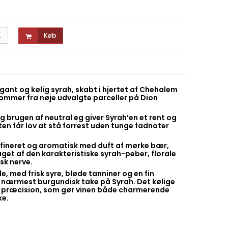
.
Køb
gant og kølig syrah, skabt i hjertet af Chehalem
ommer fra nøje udvalgte parceller på Dion
og brugen af neutral eg giver Syrah’en et rent og
ten får lov at stå forrest uden tunge fadnoter
affineret og aromatisk med duft af mørke bær,
et af den karakteristiske syrah-peber, florale
sk nerve.
, med frisk syre, bløde tanniner og en fin
og nærmest burgundisk take på Syrah. Det kølige
og præcision, som gør vinen både charmerende
ke.