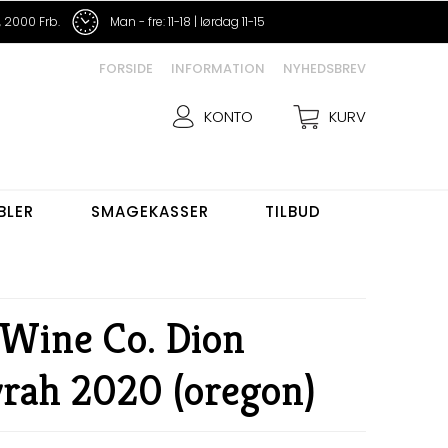
 2000 Frb.
Man - fre: 11-18 | lørdag 11-15
FORSIDE
INFORMATION
NYHEDSBREV
KONTO
KURV
BLER
SMAGEKASSER
TILBUD
Wine Co. Dion
yrah 2020 (oregon)