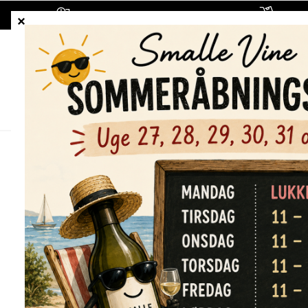
1-5 hverdages leveringstid
Fragt
ALLE VINE
HVIDVINE
RØDVINE
Forside
/
Shop
/
Alle vine
/
James Rahn Wine Co. Dion Vin