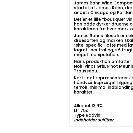
James Rahn Wine Company b
startet af James Rahn, de
andet i Chicago og Portlan
Det er et lille “boutique” v
han både dyrker druerne og
karakteren fra hver mark o
James Rahns filosofi er en
druesorten og marken skal t
“site-specific”, ofte med l
lagret i neutral eg, så frug
meget manipulation.
Hans produktion omfatter e
Noir, Pinot Gris, Pinot Meun
Trousseau.
Kort sagt repræsenterer 
håndværkspræget tilgang ti
terroir, minimal indblandin
karakter.
Alkohol 13,9%
Ltr 75cl
Type Rødvin
Indeholder sulfitter