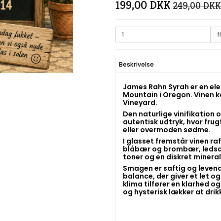
199,00 DKK
249,00 DKK
fl
Beskrivelse
James Rahn Syrah er en ele
Mountain i Oregon. Vinen k
Vineyard.
Den naturlige vinifikation 
autentisk udtryk, hvor frug
eller overmoden sødme.
I glasset fremstår vinen r
blåbær og brombær, ledsag
toner og en diskret mineral
Smagen er saftig og levende
balance, der giver et let 
klima tilfører en klarhed 
og hysterisk lækker at drik