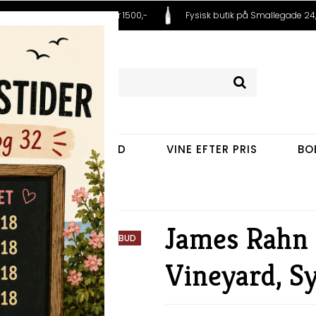
 fra 99,- Fri fragt ved køb over 1500,-
Fysisk butik på Smallegade 24,
VINE EFTER LAND
VINE EFTER PRIS
BO
eyard, Syrah 2020 (oregon)
James Rahn 
TILBUD
Vineyard, S