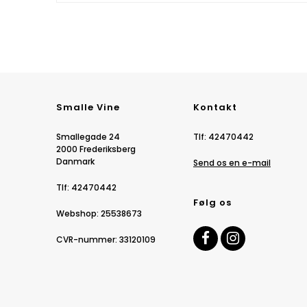
Smalle Vine
Kontakt
Smallegade 24
Tlf
:
42470442
2000 Frederiksberg
Danmark
Send os en e-mail
Tlf
:
42470442
Følg os
Webshop
:
25538673
CVR-nummer
:
33120109