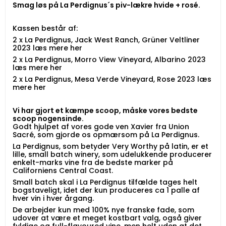
Smag løs på La Perdignus´s piv-lækre hvide + rosé.
Kassen består af:
2 x La Perdignus, Jack West Ranch, Grüner Veltliner
2023
læs mere her
2 x La Perdignus, Morro View Vineyard, Albarino 2023
læs mere her
2 x La Perdignus, Mesa Verde Vineyard, Rose 2023
læs
mere her
Vi har gjort et kæmpe scoop, måske vores bedste
scoop nogensinde.
Godt hjulpet af vores gode ven Xavier fra Union
Sacré, som gjorde os opmærsom på La Perdignus.
La Perdignus, som betyder Very Worthy på latin, er et
lille, small batch winery, som udelukkende producerer
enkelt-marks vine fra de bedste marker på
Californiens Central Coast.
Small batch skal i La Perdignus tilfælde tages helt
bogstaveligt, idet der kun produceres ca 1 palle af
hver vin i hver årgang.
De arbejder kun med 100% nye franske fade, som
udover at være et meget kostbart valg, også giver