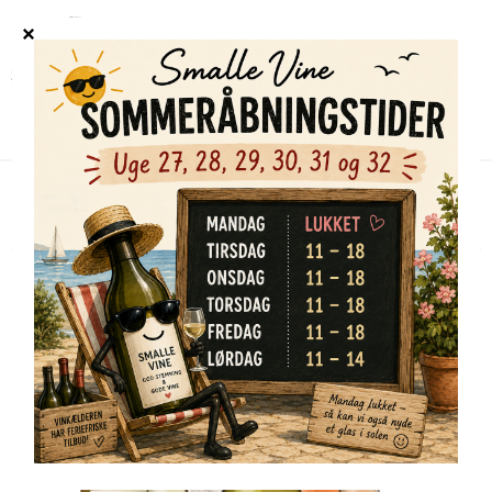
Forside
/
Shop
/
Alle vine
/
La Perdignus, Den hvide Smagekasse (6 fl)
TILBUD