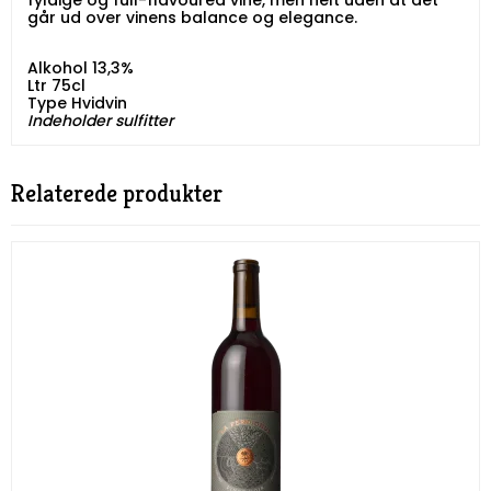
fyldige og full-flavoured vine, men helt uden at det
går ud over vinens balance og elegance.
Alkohol 13,3%
Ltr 75cl
Type Hvidvin
Indeholder sulfitter
Relaterede produkter