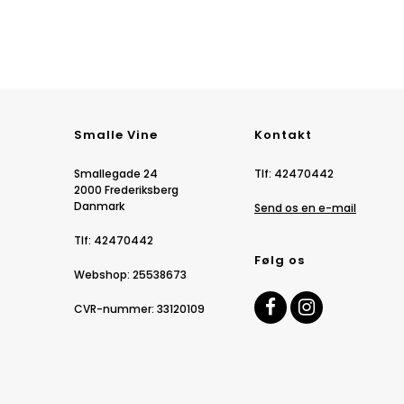
Smalle Vine
Kontakt
Smallegade 24
Tlf
:
42470442
2000 Frederiksberg
Danmark
Send os en e-mail
Tlf
:
42470442
Følg os
Webshop
:
25538673
CVR-nummer
:
33120109