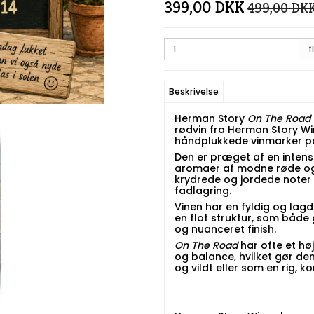
399,00 DKK
499,00 DK
fl
Beskrivelse
Herman Story
On The Road
rødvin fra Herman Story Wi
håndplukkede vinmarker på
Den er præget af en intens
aromaer af modne røde o
krydrede og jordede noter a
fadlagring.
Vinen har en fyldig og l
en flot struktur, som både
og nuanceret finish.
On The Road
har ofte et hø
og balance, hvilket gør den
og vildt eller som en rig, k