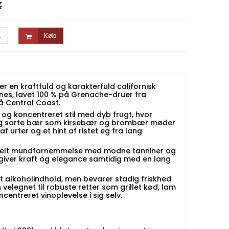
K
.
Køb
er en kraftfuld og karakterfuld californisk
nes, lavet 100 % på Grenache-druer fra
 Central Coast.
 og koncentreret stil med dyb frugt, hvor
g sorte bær som kirsebær og brombær møder
f urter og et hint af ristet eg fra lang
agdelt mundfornemmelse med modne tanniner og
 giver kraft og elegance samtidig med en lang
jt alkoholindhold, men bevarer stadig friskhed
 velegnet til robuste retter som grillet kød, lam
oncentreret vinoplevelse i sig selv.