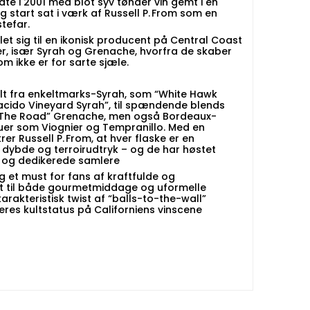
e i 2001 med blot syv tønder vin gemt i en
 start sat i værk af Russell P. From som en
stefar.
let sig til en ikonisk producent på Central Coast
, især Syrah og Grenache, hvorfra de skaber
m ikke er for sarte sjæle.
alt fra enkeltmarks-Syrah, som “White Hawk
acido Vineyard Syrah”, til spændende blends
n The Road” Grenache, men også Bordeaux-
ruer som Viognier og Tempranillo. Med en
rer Russell P. From, at hver flaske er en
, dybde og terroirudtryk – og de har høstet
re og dedikerede samlere
g et must for fans af kraftfulde og
t til både gourmetmiddage og uformelle
arakteristisk twist af “balls-to-the-wall”
deres kultstatus på Californiens vinscene