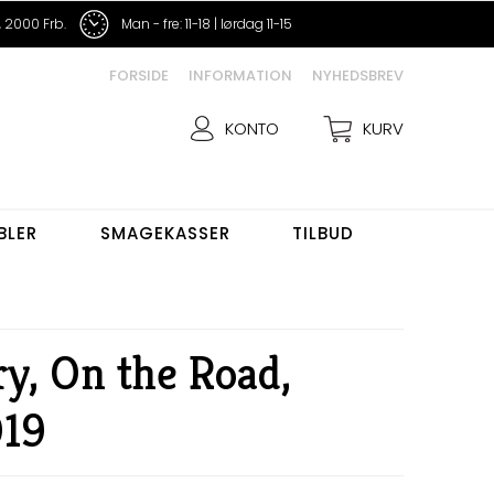
 2000 Frb.
Man - fre: 11-18 | lørdag 11-15
FORSIDE
INFORMATION
NYHEDSBREV
KONTO
KURV
BLER
SMAGEKASSER
TILBUD
y, On the Road,
019