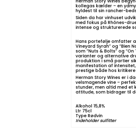
Herman Story Wines begyndt
kollegas kælder – en ydmyg
hyldest til sin rancher-bed
Siden da har vinhuset udvik
med fokus på Rhônes-druer
intense og strukturerede so
Hans portefølje omfatter 
Vineyard Syrah” og “Bien N
som “Nuts & Bolts” og “O
varianter og alternative d
produktion i små partier sik
manifestation af intensitet
prestige både hos kritike
Herman Story Wines er i da
velsmagende vine – perfek
stunder, men altid med et k
attitude, som bidrager til 
Alkohol 15,8%
Ltr 75cl
Type Rødvin
Indeholder sulfitter