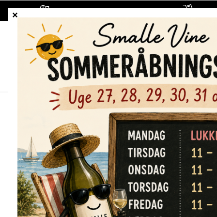
1-5 hverdages leveringstid
Fragt
ALLE VINE
HVIDVINE
RØDVINE
Forside
/
Shop
/
Alle vine
/
Herman Story, On the Road, 