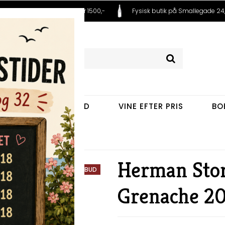
 fra 99,- Fri fragt ved køb over 1500,-
Fysisk butik på Smallegade 24,
VINE EFTER LAND
VINE EFTER PRIS
BO
Grenache 2019
Herman Stor
TILBUD
Grenache 2