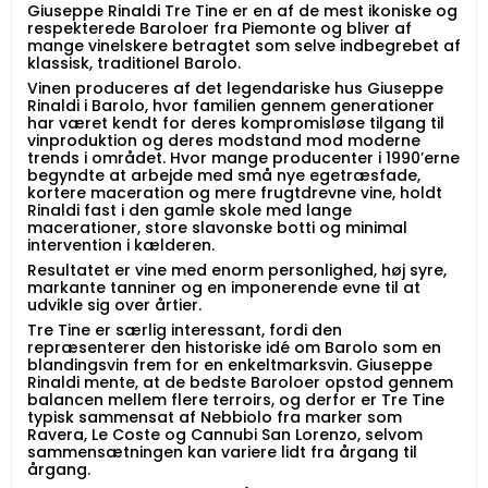
Giuseppe Rinaldi Tre Tine er en af de mest ikoniske og
respekterede Baroloer fra Piemonte og bliver af
mange vinelskere betragtet som selve indbegrebet af
klassisk, traditionel Barolo.
Vinen produceres af det legendariske hus Giuseppe
Rinaldi i Barolo, hvor familien gennem generationer
har været kendt for deres kompromisløse tilgang til
vinproduktion og deres modstand mod moderne
trends i området. Hvor mange producenter i 1990’erne
begyndte at arbejde med små nye egetræsfade,
kortere maceration og mere frugtdrevne vine, holdt
Rinaldi fast i den gamle skole med lange
macerationer, store slavonske botti og minimal
intervention i kælderen.
Resultatet er vine med enorm personlighed, høj syre,
markante tanniner og en imponerende evne til at
udvikle sig over årtier.
Tre Tine er særlig interessant, fordi den
repræsenterer den historiske idé om Barolo som en
blandingsvin frem for en enkeltmarksvin. Giuseppe
Rinaldi mente, at de bedste Baroloer opstod gennem
balancen mellem flere terroirs, og derfor er Tre Tine
typisk sammensat af Nebbiolo fra marker som
Ravera, Le Coste og Cannubi San Lorenzo, selvom
sammensætningen kan variere lidt fra årgang til
årgang.