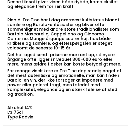
Denne filosofi giver vinen både dybde, kompleksitet
og elegance frem for ren kraft.
Rinaldi Tre Tine har i dag nærmest kultstatus blandt
samlere og Barolo-entusiaster og bliver ofte
sammenlignet med andre store traditionalister som
Bartolo Mascarello, Cappellano og Giacomo
Conterno. Mange årgange scorer højt hos både
kritikere og samlere, og efterspørgslen er steget
voldsomt de seneste 10–15 år.
Det har også sendt priserne markant op, så nyere
årgange ofte ligger i niveauet 300–600 euro eller
mere, mens ældre flasker kan koste betydeligt mere.
For mange vinelskere er Tre Tine dog stadig noget af
det mest autentiske og emotionelle, man kan finde i
Barolo, en vin, der ikke forsøger at imponere med
power eller poleret frugt, men i stedet med
kompleksitet, elegance og en stærk følelse af sted
og tradition.
Alkohol 14%
Ltr 75cl
Type Rødvin