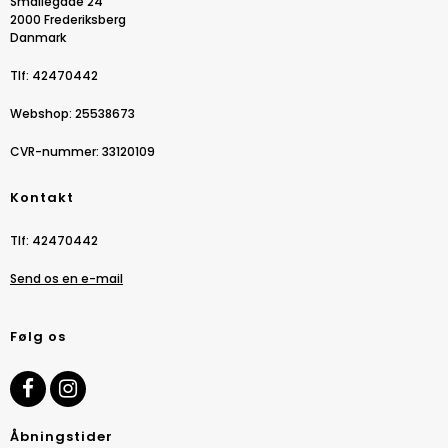
Smallegade 24
2000 Frederiksberg
Danmark
Tlf
:
42470442
Webshop
:
25538673
CVR-nummer
:
33120109
Kontakt
Tlf
:
42470442
Send os en e-mail
Følg os
Åbningstider