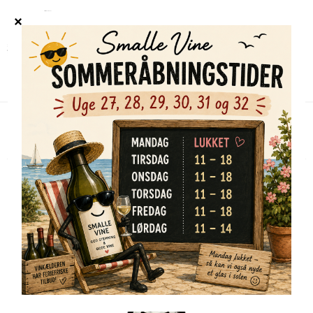
Forside
/
Shop
/
Alle vine
/
Guiseppe Rinaldi Tre Tine Barolo 2020
NYHED