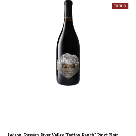
TILBUD
Ledson, Russian River Valley "Dutton Ranch" Pinot Noir