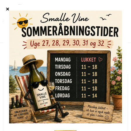
Forside
/
Shop
/
Alle vine
/
Union Sacre
Union Sacre