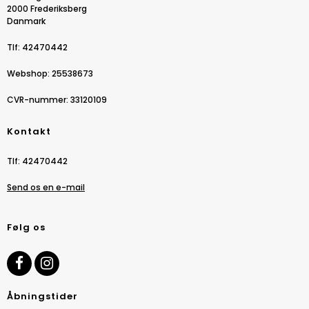
2000 Frederiksberg
Danmark
Tlf
:
42470442
Webshop
:
25538673
CVR-nummer
:
33120109
Kontakt
Tlf
:
42470442
Send os en e-mail
Følg os
Åbningstider