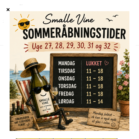
Forside
/
Shop
/
Alle vine
/
Underdog Protocol Chardonnay 2023 (6 styk)
TILBUD
UDSOLGT