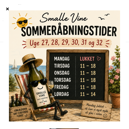
Forside
/
Shop
/
Alle vine
/
Maquina & Tabla, Páramos de Nicasia Blanco 2022