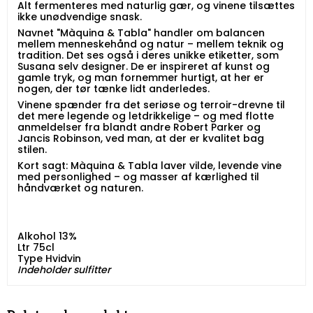
Alt fermenteres med naturlig gær, og vinene tilsættes
ikke unødvendige snask.
Navnet "Màquina & Tabla" handler om balancen
mellem menneskehånd og natur – mellem teknik og
tradition. Det ses også i deres unikke etiketter, som
Susana selv designer. De er inspireret af kunst og
gamle tryk, og man fornemmer hurtigt, at her er
nogen, der tør tænke lidt anderledes.
Vinene spænder fra det seriøse og terroir-drevne til
det mere legende og letdrikkelige – og med flotte
anmeldelser fra blandt andre Robert Parker og
Jancis Robinson, ved man, at der er kvalitet bag
stilen.
Kort sagt: Màquina & Tabla laver vilde, levende vine
med personlighed – og masser af kærlighed til
håndværket og naturen.
Alkohol 13%
Ltr 75cl
Type Hvidvin
Indeholder sulfitter