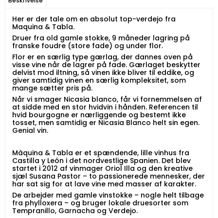
Beskrivelse
Her er der tale om en absolut top-verdejo fra
Maquina & Tabla.
Druer fra old gamle stokke, 9 måneder lagring på
franske foudre (store fade) og under flor.
Flor er en særlig type gærlag, der dannes oven på
visse vine når de lagrer på fade. Gærlaget beskytter
delvist mod iltning, så vinen ikke bliver til eddike, og
giver samtidig vinen en særlig kompleksitet, som
mange sætter pris på.
Når vi smager Nicasia blanco, får vi fornemmelsen af
at sidde med en stor hvidvin i hånden. Referencen til
hvid bourgogne er nærliggende og bestemt ikke
tosset, men samtidig er Nicasia Blanco helt sin egen.
Genial vin.
Màquina & Tabla er et spændende, lille vinhus fra
Castilla y León i det nordvestlige Spanien. Det blev
startet i 2012 af vinmager Oriol Illa og den kreative
sjæl Susana Pastor – to passionerede mennesker, der
har sat sig for at lave vine med masser af karakter.
De arbejder med gamle vinstokke – nogle helt tilbage
fra phylloxera – og bruger lokale druesorter som
Tempranillo, Garnacha og Verdejo.