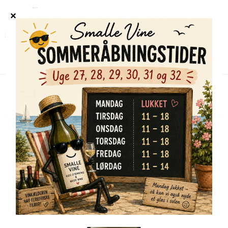
Forside
/
Shop
/
Alle vine
/
Sandhi Chardonnay Sta. Rita Hills 2022
TILBUD