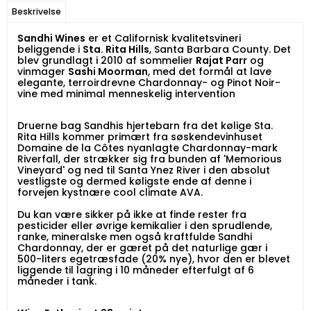
Beskrivelse
Sandhi Wines
er et Californisk kvalitetsvineri
beliggende i
Sta. Rita Hills
, Santa Barbara County. Det
blev grundlagt i 2010 af sommelier
Rajat Parr
og
vinmager
Sashi Moorman
, med det formål at lave
elegante, terroirdrevne Chardonnay- og Pinot Noir-
vine med minimal menneskelig intervention
Druerne bag Sandhis hjertebarn fra det kølige Sta.
Rita Hills kommer primært fra søskendevinhuset
Domaine de la Côtes nyanlagte Chardonnay-mark
Riverfall, der strækker sig fra bunden af 'Memorious
Vineyard' og ned til Santa Ynez River i den absolut
vestligste og dermed køligste ende af denne i
forvejen kystnære cool climate AVA.
Du kan være sikker på ikke at finde rester fra
pesticider eller øvrige kemikalier i den sprudlende,
ranke, mineralske men også kraftfulde Sandhi
Chardonnay, der er gæret på det naturlige gær i
500-liters egetræsfade (20% nye), hvor den er blevet
liggende til lagring i 10 måneder efterfulgt af 6
måneder i tank.