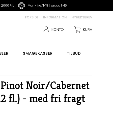
 2000 Frb.
Man - fre: 11-18 | lørdag 11-15
FORSIDE
INFORMATION
NYHEDSBREV
KONTO
KURV
BLER
SMAGEKASSER
TILBUD
 Pinot Noir/Cabernet
 fl.) - med fri fragt