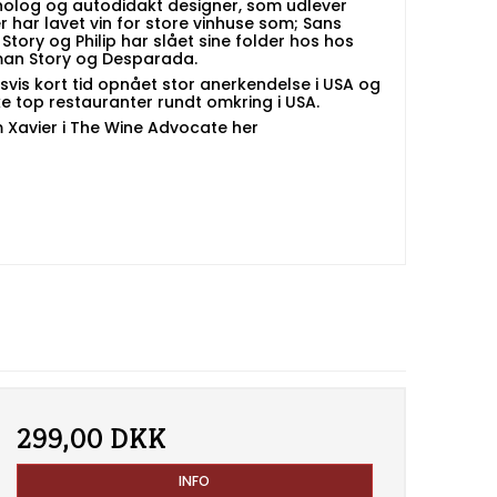
ønolog og autodidakt designer, som udlever
er har lavet vin for store vinhuse som; Sans
tory og Philip har slået sine folder hos hos
rman Story og Desparada.
svis kort tid opnået stor anerkendelse i USA og
 top restauranter rundt omkring i USA.
Xavier i
The Wine Advocate her
299,00 DKK
INFO