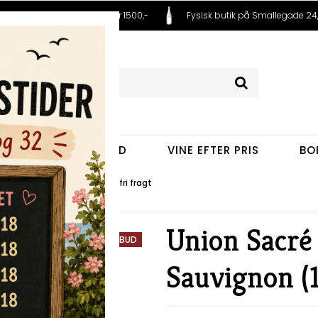
 fra 99,- Fri fragt ved køb over 1500,-
Fysisk butik på Smallegade 24,
VINE EFTER LAND
VINE EFTER PRIS
BO
t Sauvignon (12 fl.) - med fri fragt
Union Sacré
TILBUD
Sauvignon (12