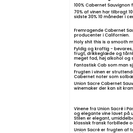
100% Cabernet Sauvignon f
70% af vinen har tilbragt
sidste 30% 10 måneder i c
Fremragende Cabernet Sauv
producenter i Californien.
Holy shit this is a smooth 
Fyldig og kraftig - bevare
frugt, drikkeglæde og tårnhø
meget fad, høj alkohol og
Fantastisk Cab som man sj
Frugten i vinen er strutten
Cabernet noter som solbær,
Union Sacre Cabernet Sauvi
winemaker der kan sit kram
Vinene fra Union Sacré i Pa
og elegante vine lavet på 
Stilen er elegant, umidde
klassisk fransk forbillede 
Union Sacré er frugten af 