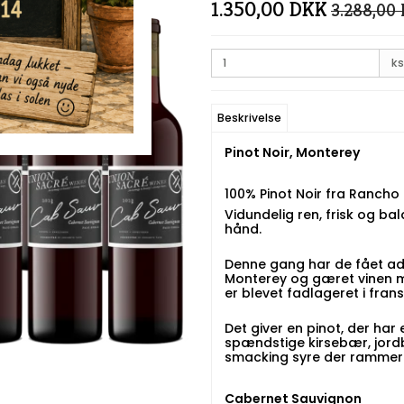
1.350,00 DKK
3.288,00
ks
Beskrivelse
Pinot Noir, Monterey
100% Pinot Noir fra Rancho
Vidundelig ren, frisk og bal
hånd.
Denne gang har de fået adg
Monterey og gæret vinen m
er blevet fadlageret i fran
Det giver en pinot, der har
spændstige kirsebær, jordb
smacking syre der rammer 
Cabernet Sauvignon