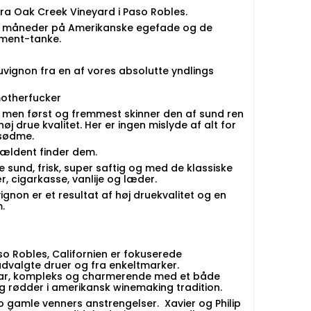
ra Oak Creek Vineyard i Paso Robles.
 10 måneder på Amerikanske egefade og de
ement-tanke.
ignon fra en af vores absolutte yndlings
motherfucker
s, men først og fremmest skinner den af sund ren
j drue kvalitet. Her er ingen mislyde af alt for
 sødme.
ældent finder dem.
de sund, frisk, super saftig og med de klassiske
 cigarkasse, vanlije og læder.
gnon er et resultat af høj druekvalitet og en
.
so Robles, Californien er fokuserede
udvalgte druer og fra enkeltmarker.
lbar, kompleks og charmerende med et både
og rødder i amerikansk winemaking tradition.
to gamle venners anstrengelser. Xavier og Philip