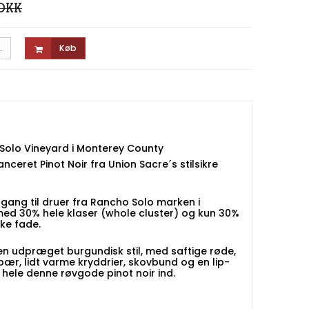
 DKK
.
Køb
 Solo Vineyard i Monterey County
anceret Pinot Noir fra Union Sacre´s stilsikre
ang til druer fra Rancho Solo marken i
ed 30% hele klaser (whole cluster) og kun 30%
ske fade.
 en udpræget burgundisk stil, med saftige røde,
ær, lidt varme kryddrier, skovbund og en lip-
hele denne røvgode pinot noir ind.