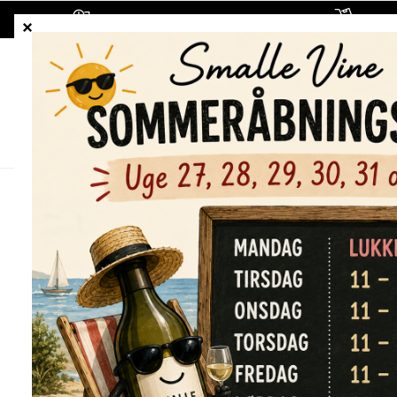
1-5 hverdages leveringstid
Fragt
ALLE VINE
HVIDVINE
RØDVINE
Forside
/
Shop
/
Alle vine
/
Union Sacré Pinot Noir/Caberne