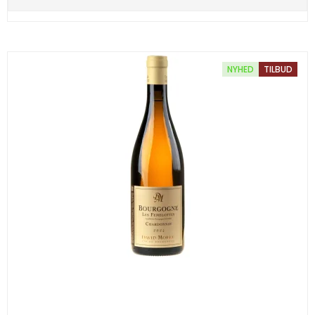
NYHED
TILBUD