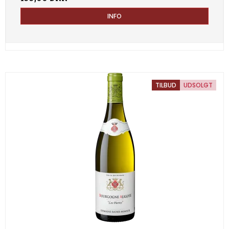
INFO
TILBUD
UDSOLGT