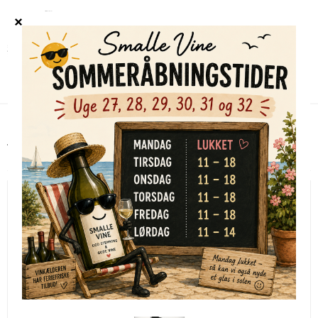
Forside
/
Shop
/
Vine efter land
Vine efter land
TILBUD